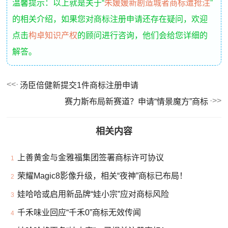
温馨提示：以上就是关于“
朱媛媛新剧造城者商标遭抢注
”
的相关介绍，如果您对商标注册申请还存在疑问，欢迎
点击
构卓知识产权
的顾问进行咨询，他们会给您详细的
解答。
汤臣倍健新提交1件商标注册申请
赛力斯布局新赛道？申请“情景魔方”商标
相关内容
上善黄金与金雅福集团签署商标许可协议
1
荣耀Magic8影像升级，相关“夜神”商标已布局！
2
娃哈哈或启用新品牌“娃小宗”应对商标风险
3
千禾味业回应“千禾0”商标无效传闻
4