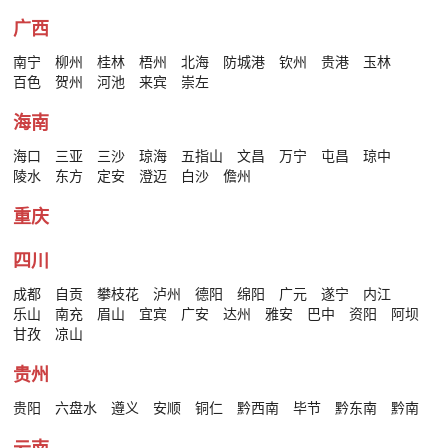
广西
南宁
柳州
桂林
梧州
北海
防城港
钦州
贵港
玉林
百色
贺州
河池
来宾
崇左
海南
海口
三亚
三沙
琼海
五指山
文昌
万宁
屯昌
琼中
陵水
东方
定安
澄迈
白沙
儋州
重庆
四川
成都
自贡
攀枝花
泸州
德阳
绵阳
广元
遂宁
内江
乐山
南充
眉山
宜宾
广安
达州
雅安
巴中
资阳
阿坝
甘孜
凉山
贵州
贵阳
六盘水
遵义
安顺
铜仁
黔西南
毕节
黔东南
黔南