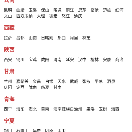
云南
昆明
曲靖
玉溪
保山
昭通
丽江
思茅
临沧
楚雄
红河
文山
西双版纳
大理
德宏
怒江
迪庆
西藏
拉萨
昌都
山南
日喀则
那曲
阿里
林芝
陕西
西安
铜川
宝鸡
咸阳
渭南
延安
汉中
榆林
安康
商洛
甘肃
兰州
嘉峪关
金昌
白银
天水
武威
张掖
平凉
酒泉
庆阳
定西
陇南
临夏
甘南
青海
西宁
海东
海北
黄南
海南藏族自治州
果洛
玉树
海西
宁夏
银川
石嘴山
吴忠
固原
中卫