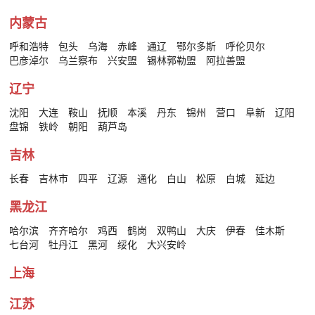
内蒙古
呼和浩特
包头
乌海
赤峰
通辽
鄂尔多斯
呼伦贝尔
巴彦淖尔
乌兰察布
兴安盟
锡林郭勒盟
阿拉善盟
辽宁
沈阳
大连
鞍山
抚顺
本溪
丹东
锦州
营口
阜新
辽阳
盘锦
铁岭
朝阳
葫芦岛
吉林
长春
吉林市
四平
辽源
通化
白山
松原
白城
延边
黑龙江
哈尔滨
齐齐哈尔
鸡西
鹤岗
双鸭山
大庆
伊春
佳木斯
七台河
牡丹江
黑河
绥化
大兴安岭
上海
江苏