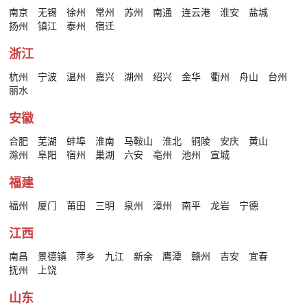
南京
无锡
徐州
常州
苏州
南通
连云港
淮安
盐城
扬州
镇江
泰州
宿迁
浙江
杭州
宁波
温州
嘉兴
湖州
绍兴
金华
衢州
舟山
台州
丽水
安徽
合肥
芜湖
蚌埠
淮南
马鞍山
淮北
铜陵
安庆
黄山
滁州
阜阳
宿州
巢湖
六安
亳州
池州
宣城
福建
福州
厦门
莆田
三明
泉州
漳州
南平
龙岩
宁德
江西
南昌
景德镇
萍乡
九江
新余
鹰潭
赣州
吉安
宜春
抚州
上饶
山东