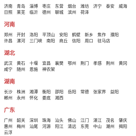
济南
青岛
淄博
枣庄
东营
烟台
潍坊
济宁
泰安
威海
日照
莱芜
临沂
德州
聊城
滨州
荷泽
河南
郑州
开封
洛阳
平顶山
安阳
鹤壁
新乡
焦作
濮阳
许昌
漯河
三门峡
南阳
商丘
信阳
周口
驻马店
湖北
武汉
黄石
十堰
宜昌
襄樊
鄂州
荆门
孝感
荆州
黄冈
咸宁
随州
恩施
神农架
湖南
长沙
株洲
湘潭
衡阳
邵阳
岳阳
常德
张家界
益阳
郴州
永州
怀化
娄底
湘西
广东
广州
韶关
深圳
珠海
汕头
佛山
江门
湛江
茂名
肇庆
惠州
梅州
汕尾
河源
阳江
清远
东莞
中山
潮州
揭阳
云浮