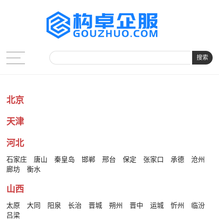
搜索
北京
天津
河北
石家庄
唐山
秦皇岛
邯郸
邢台
保定
张家口
承德
沧州
廊坊
衡水
山西
太原
大同
阳泉
长治
晋城
朔州
晋中
运城
忻州
临汾
吕梁